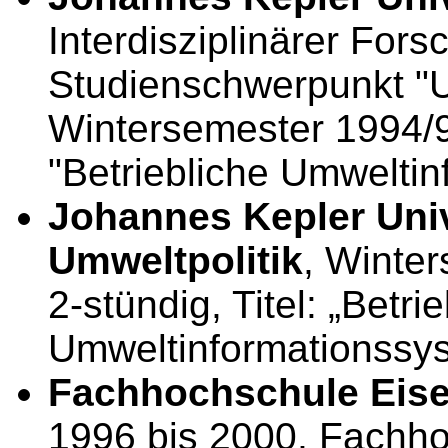
Interdisziplinärer For
Studienschwerpunkt 
Wintersemester 1994/95
"Betriebliche Umwelti
Johannes Kepler Unive
Umweltpolitik
, Winte
2-stündig, Titel: „Betri
Umweltinformationssy
Fachhochschule Eise
1996 bis 2000, Fachho